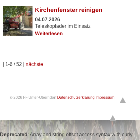
Kirchenfenster reinigen
04.07.2026
Teleskoplader im Einsatz
Weiterlesen
| 1-6 / 52 |
nächste
© 2026 FF Unter-Oberndorf
Datenschutzerklärung
Impressum
Deprecated
: Array and string offset access syntax with curly